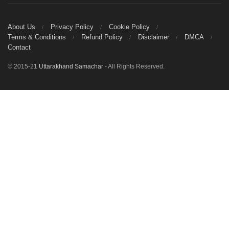
About Us
Privacy Policy
Cookie Policy
Terms & Conditions
Refund Policy
Disclaimer
DMCA
Contact
© 2015-21
Uttarakhand Samachar
- All Rights Reserved.