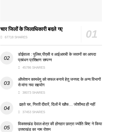
चार जिलों के जिलाधिकारी बदले गए
67718 SHARES
डोईवाला : पुलिस,पीएसी व आईआरबी के जवानों का आपदा
प्रबंधन प्रशिक्षण सम्पन्न
45786 SHARES
ऑपरेशन कामधेनु को सफल बनाये हेतु जनपद के अन्य विभागों
से मांगा गया सहयोग
38073 SHARES
ढहते घर, गिरती दीवारें, दिलों में खौफ… जोशीमठ ही नहीं
37453 SHARES
विकासखंड देवाल क्षेत्र की होनहार छात्रा ज्योति बिष्ट ने किया
उत्तराखंड का नाम रोशन