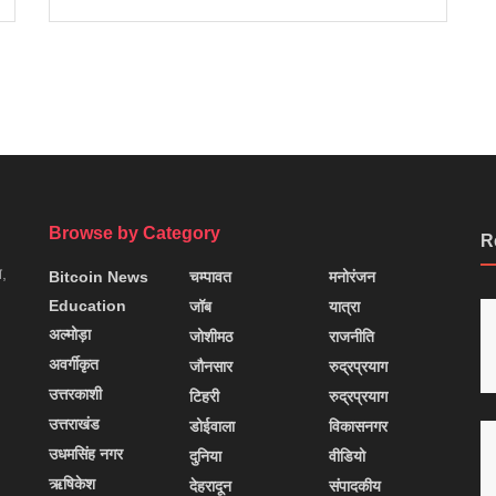
Browse by Category
R
न,
Bitcoin News
चम्पावत
मनोरंजन
Education
जॉब
यात्रा
अल्मोड़ा
जोशीमठ
राजनीति
अवर्गीकृत
जौनसार
रुद्रप्रयाग
उत्तरकाशी
टिहरी
रुद्रप्रयाग
उत्तराखंड
डोईवाला
विकासनगर
उधमसिंह नगर
दुनिया
वीडियो
ऋषिकेश
देहरादून
संपादकीय