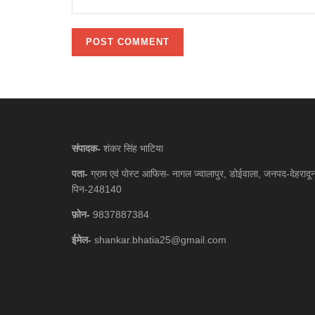
संपादक-
शंकर सिंह भाटिया
पता-
ग्राम एवं पोस्ट आफिस- नागल ज्वालापुर, डोईवाला, जनपद-देहरादू
पिन-248140
फ़ोन-
9837887384
ईमेल-
shankar.bhatia25@gmail.com