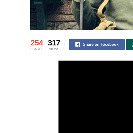
254
317
Share on Facebook
SHARES
VIEWS