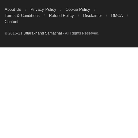
About Us
Privacy Policy
Cookie Policy
Terms & Conditions
Refund Policy
Disclaimer
DMCA
Contact
© 2015-21
Uttarakhand Samachar
- All Rights Reserved.