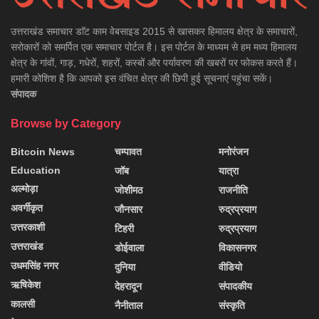
उत्तराखंड समाचार डाॅट काम वेबसाइड 2015 से खासकर हिमालय क्षेत्र के समाचारों,
सरोकारों को समर्पित एक समाचार पोर्टल है। इस पोर्टल के माध्यम से हम मध्य हिमालय
क्षेत्र के गांवों, गाड़, गधेरों, शहरों, कस्बों और पर्यावरण की खबरों पर फोकस करते हैं।
हमारी कोशिश है कि आपको इस वंचित क्षेत्र की छिपी हुई सूचनाएं पहुंचा सकें।
संपादक
Browse by Category
Bitcoin News
चम्पावत
मनोरंजन
Education
जॉब
यात्रा
अल्मोड़ा
जोशीमठ
राजनीति
अवर्गीकृत
जौनसार
रुद्रप्रयाग
उत्तरकाशी
टिहरी
रुद्रप्रयाग
उत्तराखंड
डोईवाला
विकासनगर
उधमसिंह नगर
दुनिया
वीडियो
ऋषिकेश
देहरादून
संपादकीय
कालसी
नैनीताल
संस्कृति