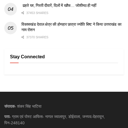
ढहते घर, गिरती दीवारें, दिलों में खौफ… जोशीमठ ही नहीं
37453 SHARES
विकासखंड देवाल क्षेत्र की होनहार छात्रा ज्योति बिष्ट ने किया उत्तराखंड का
नाम रोशन
37370 SHARES
Stay Connected
संपादक-
शंकर सिंह भाटिया
पता-
ग्राम एवं पोस्ट आफिस- नागल ज्वालापुर, डोईवाला, जनपद-देहरादून,
पिन-248140