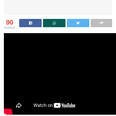
90
SHARES