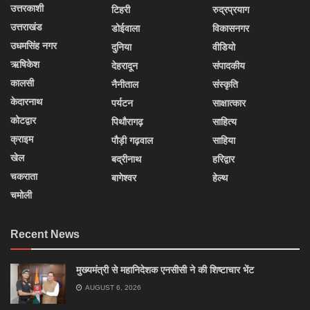
उत्तरकाशी
टिहरी
रुद्रप्रयाग
उत्तराखंड
डोईवाला
विकासनगर
उधमसिंह नगर
दुनिया
वीडियो
ऋषिकेश
देहरादून
संपादकीय
कालसी
नैनीताल
संस्कृति
केदारनाथ
पर्यटन
साक्षात्कार
कोटद्वार
पिथौरागढ़
साहित्य
क्राइम
पौड़ी गढ़वाल
साहिया
खेल
बद्रीनाथ
हरिद्वार
चकराता
बागेश्वर
हेल्थ
चमोली
Recent News
मुख्यमंत्री से महानिदेशक एनसीसी ने की शिष्टाचार भेंट
AUGUST 6, 2026