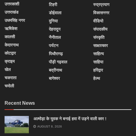
उत्तरकाशी
टिहरी
रुद्रप्रयाग
उत्तराखंड
डोईवाला
विकासनगर
उधमसिंह नगर
दुनिया
वीडियो
ऋषिकेश
देहरादून
संपादकीय
कालसी
नैनीताल
संस्कृति
केदारनाथ
पर्यटन
साक्षात्कार
कोटद्वार
पिथौरागढ़
साहित्य
क्राइम
पौड़ी गढ़वाल
साहिया
खेल
बद्रीनाथ
हरिद्वार
चकराता
बागेश्वर
हेल्थ
चमोली
Recent News
अल्मोड़ा के युवक ने बनाई हवा में उड़ने वाली कार !
AUGUST 8, 2026