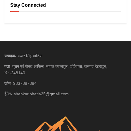
Stay Connected
संपादक-
शंकर सिंह भाटिया
पता-
ग्राम एवं पोस्ट आफिस- नागल ज्वालापुर, डोईवाला, जनपद-देहरादून,
पिन-248140
फ़ोन-
9837887384
ईमेल-
shankar.bhatia25@gmail.com