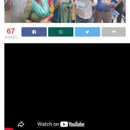
67
SHARES