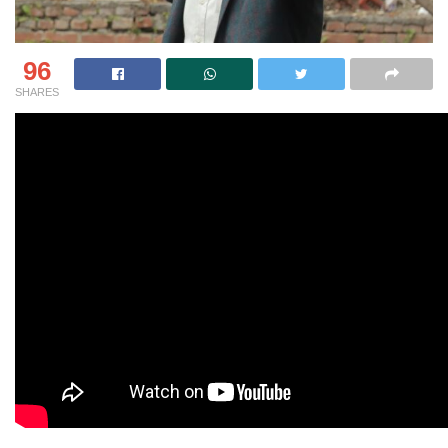
96
SHARES