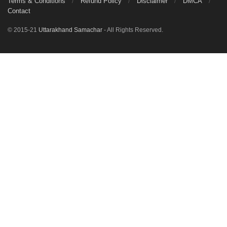
Terms & Conditions
Refund Policy
Disclaimer
DMCA
Contact
© 2015-21
Uttarakhand Samachar
- All Rights Reserved.