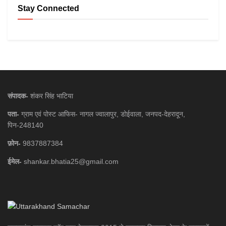
Stay Connected
संपादक-
शंकर सिंह भाटिया
पता-
ग्राम एवं पोस्ट आफिस- नागल ज्वालापुर, डोईवाला, जनपद-देहरादून,
पिन-248140
फ़ोन-
9837887384
ईमेल-
shankar.bhatia25@gmail.com