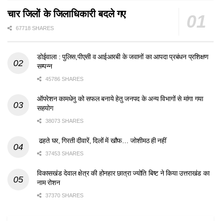
चार जिलों के जिलाधिकारी बदले गए
67718 SHARES
डोईवाला : पुलिस,पीएसी व आईआरबी के जवानों का आपदा प्रबंधन प्रशिक्षण
सम्पन्न
45786 SHARES
ऑपरेशन कामधेनु को सफल बनाये हेतु जनपद के अन्य विभागों से मांगा गया
सहयोग
38073 SHARES
ढहते घर, गिरती दीवारें, दिलों में खौफ… जोशीमठ ही नहीं
37453 SHARES
विकासखंड देवाल क्षेत्र की होनहार छात्रा ज्योति बिष्ट ने किया उत्तराखंड का
नाम रोशन
37370 SHARES