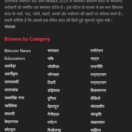
उत्तराखंड समाचार डाॅट काम वेबसाइड 2015 से खासकर हिमालय क्षेत्र के समाचारों,
सरोकारों को समर्पित एक समाचार पोर्टल है। इस पोर्टल के माध्यम से हम मध्य हिमालय
क्षेत्र के गांवों, गाड़, गधेरों, शहरों, कस्बों और पर्यावरण की खबरों पर फोकस करते हैं।
हमारी कोशिश है कि आपको इस वंचित क्षेत्र की छिपी हुई सूचनाएं पहुंचा सकें।
संपादक
Browse by Category
Bitcoin News
चम्पावत
मनोरंजन
Education
जॉब
यात्रा
अल्मोड़ा
जोशीमठ
राजनीति
अवर्गीकृत
जौनसार
रुद्रप्रयाग
उत्तरकाशी
टिहरी
रुद्रप्रयाग
उत्तराखंड
डोईवाला
विकासनगर
उधमसिंह नगर
दुनिया
वीडियो
ऋषिकेश
देहरादून
संपादकीय
कालसी
नैनीताल
संस्कृति
केदारनाथ
पर्यटन
साक्षात्कार
कोटद्वार
पिथौरागढ़
साहित्य