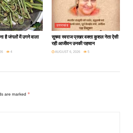
उत्तराखंड
ा है जंगलों में उगने वाला
सुषमा स्वराज प्रखर वक्ता कुशल नेता ऐसी
रही आजीवन उनकी पहचान
26
4
AUGUST 6, 2026
5
*
lds are marked