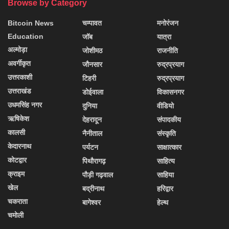
Browse by Category
Bitcoin News
चम्पावत
मनोरंजन
Education
जॉब
यात्रा
अल्मोड़ा
जोशीमठ
राजनीति
अवर्गीकृत
जौनसार
रुद्रप्रयाग
उत्तरकाशी
टिहरी
रुद्रप्रयाग
उत्तराखंड
डोईवाला
विकासनगर
उधमसिंह नगर
दुनिया
वीडियो
ऋषिकेश
देहरादून
संपादकीय
कालसी
नैनीताल
संस्कृति
केदारनाथ
पर्यटन
साक्षात्कार
कोटद्वार
पिथौरागढ़
साहित्य
क्राइम
पौड़ी गढ़वाल
साहिया
खेल
बद्रीनाथ
हरिद्वार
चकराता
बागेश्वर
हेल्थ
चमोली