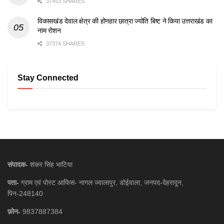
37453 SHARES
विकासखंड देवाल क्षेत्र की होनहार छात्रा ज्योति बिष्ट ने किया उत्तराखंड का
नाम रोशन
37374 SHARES
Stay Connected
संपादक-
शंकर सिंह भाटिया
पता-
ग्राम एवं पोस्ट आफिस- नागल ज्वालापुर, डोईवाला, जनपद-देहरादून,
पिन-248140
फ़ोन-
9837887384