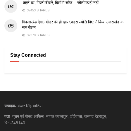
ढहते घर, गिरती दीवारें, दिलों में खौफ… जोशीमठ ही नहीं
37453 SHARES
विकासखंड देवाल क्षेत्र की होनहार छात्रा ज्योति बिष्ट ने किया उत्तराखंड का
नाम रोशन
37370 SHARES
Stay Connected
संपादक-
शंकर सिंह भाटिया
पता-
ग्राम एवं पोस्ट आफिस- नागल ज्वालापुर, डोईवाला, जनपद-देहरादून,
पिन-248140