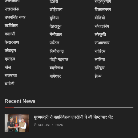
उत्तरकाशी
टिहरी
रुद्रप्रयाग
उत्तराखंड
डोईवाला
विकासनगर
उधमसिंह नगर
दुनिया
वीडियो
ऋषिकेश
देहरादून
संपादकीय
कालसी
नैनीताल
संस्कृति
केदारनाथ
पर्यटन
साक्षात्कार
कोटद्वार
पिथौरागढ़
साहित्य
क्राइम
पौड़ी गढ़वाल
साहिया
खेल
बद्रीनाथ
हरिद्वार
चकराता
बागेश्वर
हेल्थ
चमोली
Recent News
मुख्यमंत्री से महानिदेशक एनसीसी ने की शिष्टाचार भेंट
AUGUST 6, 2026