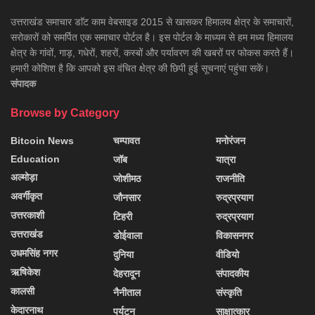
उत्तराखंड समाचार डाॅट काम वेबसाइड 2015 से खासकर हिमालय क्षेत्र के समाचारों,
सरोकारों को समर्पित एक समाचार पोर्टल है। इस पोर्टल के माध्यम से हम मध्य हिमालय
क्षेत्र के गांवों, गाड़, गधेरों, शहरों, कस्बों और पर्यावरण की खबरों पर फोकस करते हैं।
हमारी कोशिश है कि आपको इस वंचित क्षेत्र की छिपी हुई सूचनाएं पहुंचा सकें।
संपादक
Browse by Category
Bitcoin News
चम्पावत
मनोरंजन
Education
जॉब
यात्रा
अल्मोड़ा
जोशीमठ
राजनीति
अवर्गीकृत
जौनसार
रुद्रप्रयाग
उत्तरकाशी
टिहरी
रुद्रप्रयाग
उत्तराखंड
डोईवाला
विकासनगर
उधमसिंह नगर
दुनिया
वीडियो
ऋषिकेश
देहरादून
संपादकीय
कालसी
नैनीताल
संस्कृति
केदारनाथ
पर्यटन
साक्षात्कार