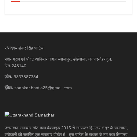
संपादक-
शंकर सिंह भाटिया
पता-
ग्राम एवं पोस्ट आफिस- नागल ज्वालापुर, डोईवाला, जनपद-देहरादून,
पिन-248140
फ़ोन-
9837887384
ईमेल-
shankar.bhatia25@gmail.com
उत्तराखंड समाचार डाॅट काम वेबसाइड 2015 से खासकर हिमालय क्षेत्र के समाचारों,
सरोकारों को समर्पित एक समाचार पोर्टल है। इस पोर्टल के माध्यम से हम मध्य हिमालय