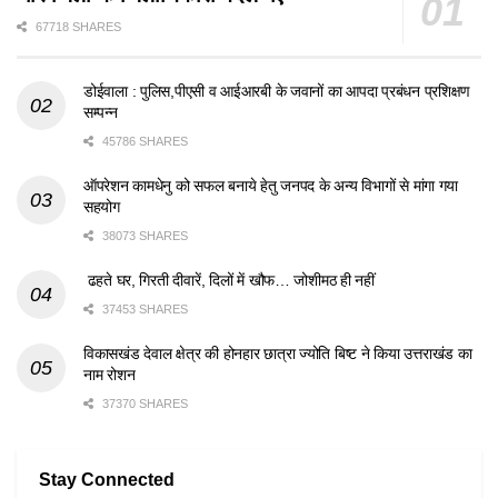
67718 SHARES
डोईवाला : पुलिस,पीएसी व आईआरबी के जवानों का आपदा प्रबंधन प्रशिक्षण
सम्पन्न
45786 SHARES
ऑपरेशन कामधेनु को सफल बनाये हेतु जनपद के अन्य विभागों से मांगा गया
सहयोग
38073 SHARES
ढहते घर, गिरती दीवारें, दिलों में खौफ… जोशीमठ ही नहीं
37453 SHARES
विकासखंड देवाल क्षेत्र की होनहार छात्रा ज्योति बिष्ट ने किया उत्तराखंड का
नाम रोशन
37370 SHARES
Stay Connected