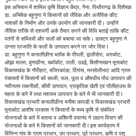
इस अभियान में शामिल कृषि विज्ञान केंद्र, गैना, पिथौरागढ़ के विशेषज्ञ
डा. अभिषेक बहुगुणा ने किसानों को जैविक और अजैविक कीट
नाशकों के निर्माण और उनके उपयोग की जानकारी दी। उन्होंने
जैविक तरीके से दशपर्णी अर्क तैयार करने की विधि बताई ताकि कीट
पतंगों से सब्जियों और फलों को बचाया जा सके। डाक्टर बहुगुणा ने
उन्नत प्रजाति के फलों के उत्पादन करने पर जोर दिया l
डा. बहुगुणा ने कनालीछीना ब्लॉक के पीपली, द्वालीसेरा, अस्कोट,
ओझा मल्ला, बुंगाछीना, ख्वाॅकोट, पाली, उडई, बिसौनाखान मूनाकोट
विकासखंड के गौरीहाट, मजिरकांडा, दिंगांस, मरसोलीभाट आदि ग्राम
पंचायतों में किसानों को सब्जी, फल, फूल व औषधीय पौध उत्पादन की
नवीनतम तकनीकों, कीवी उत्पादन, प्राकृतिक खेती एवं पॉलीहाउस के
महत्व के बारे में तथा मशरूम उत्पादन के बारे में भी जानकारी दी l
विकासखंड प्रभारी कनालीछीना मनीषा कापडी व विकासखंड प्रभारी
मूनाकोट आशीष प्रकाश ने किसानों के मध्य कृषि से संबंधित
योजनाओं के बारे में बताया व अश्विनी दयानंद ने उद्यान विभाग की
योजनाओं के बारे मे किसानों को जानकारी दी l इस कार्यक्रम में
विभिन्न गांव के ग्राम प्रधान, उप प्रधान, पूर्व प्रधान, कृषि व पशु