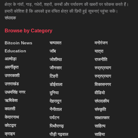
क्षेत्र के गांवों, गाड़, गधेरों, शहरों, कस्बों और पर्यावरण की खबरों पर फोकस करते हैं।
हमारी कोशिश है कि आपको इस वंचित क्षेत्र की छिपी हुई सूचनाएं पहुंचा सकें।
संपादक
Browse by Category
Bitcoin News
चम्पावत
मनोरंजन
Education
जॉब
यात्रा
अल्मोड़ा
जोशीमठ
राजनीति
अवर्गीकृत
जौनसार
रुद्रप्रयाग
उत्तरकाशी
टिहरी
रुद्रप्रयाग
उत्तराखंड
डोईवाला
विकासनगर
उधमसिंह नगर
दुनिया
वीडियो
ऋषिकेश
देहरादून
संपादकीय
कालसी
नैनीताल
संस्कृति
केदारनाथ
पर्यटन
साक्षात्कार
कोटद्वार
पिथौरागढ़
साहित्य
क्राइम
पौड़ी गढ़वाल
साहिया