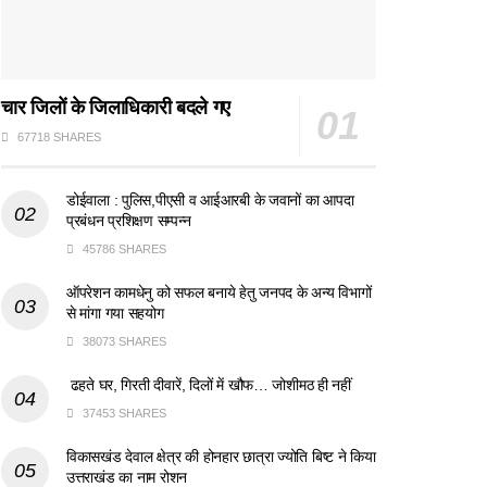
चार जिलों के जिलाधिकारी बदले गए
67718 SHARES
डोईवाला : पुलिस,पीएसी व आईआरबी के जवानों का आपदा
प्रबंधन प्रशिक्षण सम्पन्न
45786 SHARES
ऑपरेशन कामधेनु को सफल बनाये हेतु जनपद के अन्य विभागों
से मांगा गया सहयोग
38073 SHARES
ढहते घर, गिरती दीवारें, दिलों में खौफ… जोशीमठ ही नहीं
37453 SHARES
विकासखंड देवाल क्षेत्र की होनहार छात्रा ज्योति बिष्ट ने किया
उत्तराखंड का नाम रोशन