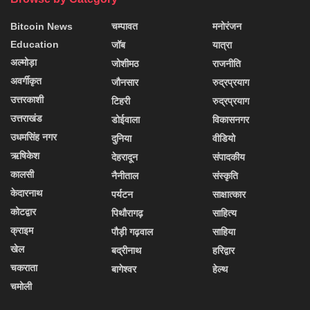
Bitcoin News
चम्पावत
मनोरंजन
Education
जॉब
यात्रा
अल्मोड़ा
जोशीमठ
राजनीति
अवर्गीकृत
जौनसार
रुद्रप्रयाग
उत्तरकाशी
टिहरी
रुद्रप्रयाग
उत्तराखंड
डोईवाला
विकासनगर
उधमसिंह नगर
दुनिया
वीडियो
ऋषिकेश
देहरादून
संपादकीय
कालसी
नैनीताल
संस्कृति
केदारनाथ
पर्यटन
साक्षात्कार
कोटद्वार
पिथौरागढ़
साहित्य
क्राइम
पौड़ी गढ़वाल
साहिया
खेल
बद्रीनाथ
हरिद्वार
चकराता
बागेश्वर
हेल्थ
चमोली