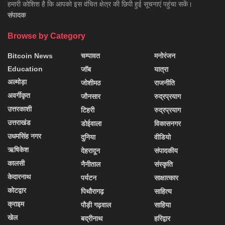
हमारी कोशिश है कि आपको इस वंचित क्षेत्र की छिपी हुई सूचनाएं पहुंचा सकें।
संपादक
Browse by Category
Bitcoin News
चम्पावत
मनोरंजन
Education
जॉब
यात्रा
अल्मोड़ा
जोशीमठ
राजनीति
अवर्गीकृत
जौनसार
रुद्रप्रयाग
उत्तरकाशी
टिहरी
रुद्रप्रयाग
उत्तराखंड
डोईवाला
विकासनगर
उधमसिंह नगर
दुनिया
वीडियो
ऋषिकेश
देहरादून
संपादकीय
कालसी
नैनीताल
संस्कृति
केदारनाथ
पर्यटन
साक्षात्कार
कोटद्वार
पिथौरागढ़
साहित्य
क्राइम
पौड़ी गढ़वाल
साहिया
खेल
बद्रीनाथ
हरिद्वार