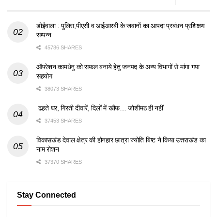
डोईवाला : पुलिस,पीएसी व आईआरबी के जवानों का आपदा प्रबंधन प्रशिक्षण
सम्पन्न
45786 SHARES
ऑपरेशन कामधेनु को सफल बनाये हेतु जनपद के अन्य विभागों से मांगा गया
सहयोग
38073 SHARES
ढहते घर, गिरती दीवारें, दिलों में खौफ… जोशीमठ ही नहीं
37453 SHARES
विकासखंड देवाल क्षेत्र की होनहार छात्रा ज्योति बिष्ट ने किया उत्तराखंड का
नाम रोशन
37370 SHARES
Stay Connected