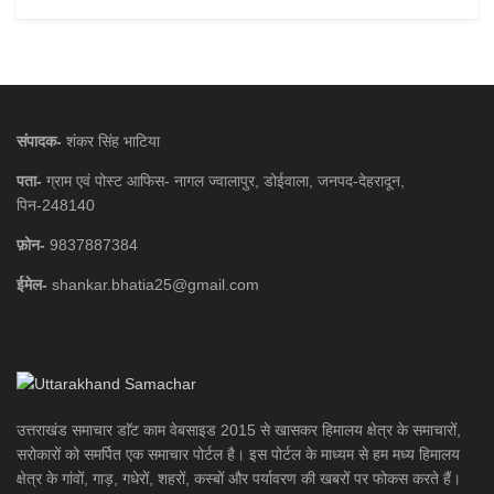
संपादक-
शंकर सिंह भाटिया
पता-
ग्राम एवं पोस्ट आफिस- नागल ज्वालापुर, डोईवाला, जनपद-देहरादून,
पिन-248140
फ़ोन-
9837887384
ईमेल-
shankar.bhatia25@gmail.com
उत्तराखंड समाचार डाॅट काम वेबसाइड 2015 से खासकर हिमालय क्षेत्र के समाचारों,
सरोकारों को समर्पित एक समाचार पोर्टल है। इस पोर्टल के माध्यम से हम मध्य हिमालय
क्षेत्र के गांवों, गाड़, गधेरों, शहरों, कस्बों और पर्यावरण की खबरों पर फोकस करते हैं।