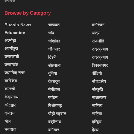
संपादक
Browse by Category
Bitcoin News
चम्पावत
मनोरंजन
Education
जॉब
यात्रा
अल्मोड़ा
जोशीमठ
राजनीति
अवर्गीकृत
जौनसार
रुद्रप्रयाग
उत्तरकाशी
टिहरी
रुद्रप्रयाग
उत्तराखंड
डोईवाला
विकासनगर
उधमसिंह नगर
दुनिया
वीडियो
ऋषिकेश
देहरादून
संपादकीय
कालसी
नैनीताल
संस्कृति
केदारनाथ
पर्यटन
साक्षात्कार
कोटद्वार
पिथौरागढ़
साहित्य
क्राइम
पौड़ी गढ़वाल
साहिया
खेल
बद्रीनाथ
हरिद्वार
चकराता
बागेश्वर
हेल्थ