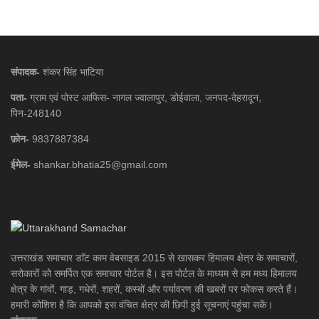
संपादक-
शंकर सिंह भाटिया
पता-
ग्राम एवं पोस्ट आफिस- नागल ज्वालापुर, डोईवाला, जनपद-देहरादून,
पिन-248140
फ़ोन-
9837887384
ईमेल-
shankar.bhatia25@gmail.com
उत्तराखंड समाचार डाॅट काम वेबसाइड 2015 से खासकर हिमालय क्षेत्र के समाचारों,
सरोकारों को समर्पित एक समाचार पोर्टल है। इस पोर्टल के माध्यम से हम मध्य हिमालय
क्षेत्र के गांवों, गाड़, गधेरों, शहरों, कस्बों और पर्यावरण की खबरों पर फोकस करते हैं।
हमारी कोशिश है कि आपको इस वंचित क्षेत्र की छिपी हुई सूचनाएं पहुंचा सकें।