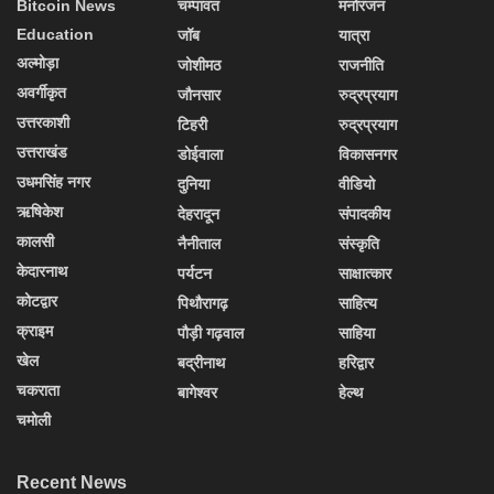
Bitcoin News
चम्पावत
मनोरंजन
Education
जॉब
यात्रा
अल्मोड़ा
जोशीमठ
राजनीति
अवर्गीकृत
जौनसार
रुद्रप्रयाग
उत्तरकाशी
टिहरी
रुद्रप्रयाग
उत्तराखंड
डोईवाला
विकासनगर
उधमसिंह नगर
दुनिया
वीडियो
ऋषिकेश
देहरादून
संपादकीय
कालसी
नैनीताल
संस्कृति
केदारनाथ
पर्यटन
साक्षात्कार
कोटद्वार
पिथौरागढ़
साहित्य
क्राइम
पौड़ी गढ़वाल
साहिया
खेल
बद्रीनाथ
हरिद्वार
चकराता
बागेश्वर
हेल्थ
चमोली
Recent News