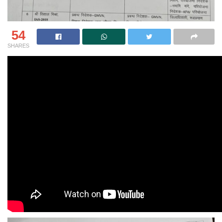
54
SHARES