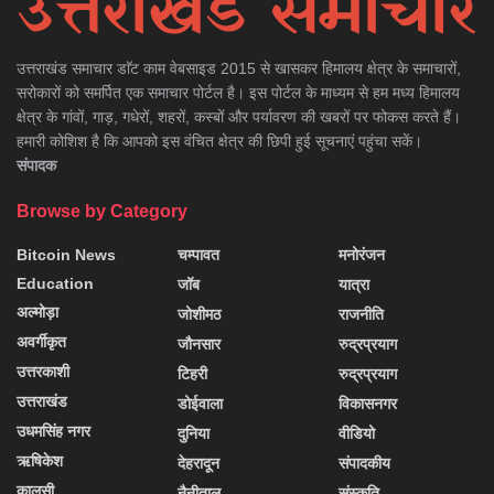
उत्तराखंड समाचार डाॅट काम वेबसाइड 2015 से खासकर हिमालय क्षेत्र के समाचारों,
सरोकारों को समर्पित एक समाचार पोर्टल है। इस पोर्टल के माध्यम से हम मध्य हिमालय
क्षेत्र के गांवों, गाड़, गधेरों, शहरों, कस्बों और पर्यावरण की खबरों पर फोकस करते हैं।
हमारी कोशिश है कि आपको इस वंचित क्षेत्र की छिपी हुई सूचनाएं पहुंचा सकें।
संपादक
Browse by Category
Bitcoin News
चम्पावत
मनोरंजन
Education
जॉब
यात्रा
अल्मोड़ा
जोशीमठ
राजनीति
अवर्गीकृत
जौनसार
रुद्रप्रयाग
उत्तरकाशी
टिहरी
रुद्रप्रयाग
उत्तराखंड
डोईवाला
विकासनगर
उधमसिंह नगर
दुनिया
वीडियो
ऋषिकेश
देहरादून
संपादकीय
कालसी
नैनीताल
संस्कृति