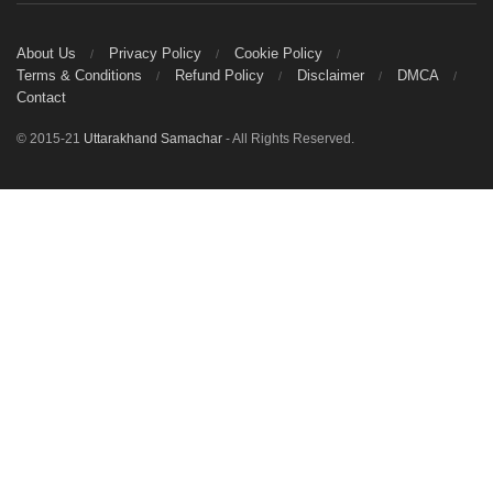
About Us
Privacy Policy
Cookie Policy
Terms & Conditions
Refund Policy
Disclaimer
DMCA
Contact
© 2015-21
Uttarakhand Samachar
- All Rights Reserved.