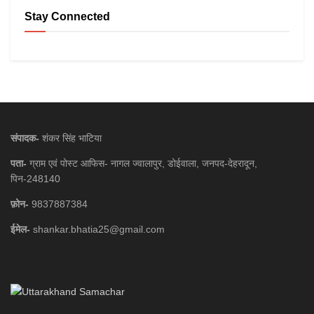
Stay Connected
संपादक-
शंकर सिंह भाटिया
पता-
ग्राम एवं पोस्ट आफिस- नागल ज्वालापुर, डोईवाला, जनपद-देहरादून,
पिन-248140
फ़ोन-
9837887384
ईमेल-
shankar.bhatia25@gmail.com