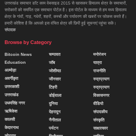
उत्तराखंड समाचार डाॅट काम वेबसाइड 2015 से खासकर हिमालय क्षेत्र के समाचारों,
सरोकारों को समर्पित एक समाचार पोर्टल है। इस पोर्टल के माध्यम से हम मध्य हिमालय
क्षेत्र के गांवों, गाड़, गधेरों, शहरों, कस्बों और पर्यावरण की खबरों पर फोकस करते हैं।
हमारी कोशिश है कि आपको इस वंचित क्षेत्र की छिपी हुई सूचनाएं पहुंचा सकें।
संपादक
Browse by Category
Bitcoin News
चम्पावत
मनोरंजन
Education
जॉब
यात्रा
अल्मोड़ा
जोशीमठ
राजनीति
अवर्गीकृत
जौनसार
रुद्रप्रयाग
उत्तरकाशी
टिहरी
रुद्रप्रयाग
उत्तराखंड
डोईवाला
विकासनगर
उधमसिंह नगर
दुनिया
वीडियो
ऋषिकेश
देहरादून
संपादकीय
कालसी
नैनीताल
संस्कृति
केदारनाथ
पर्यटन
साक्षात्कार
कोटद्वार