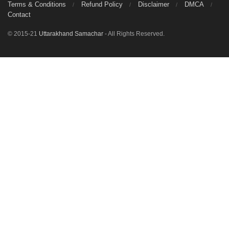
Terms & Conditions
Refund Policy
Disclaimer
DMCA
Contact
© 2015-21
Uttarakhand Samachar
- All Rights Reserved.