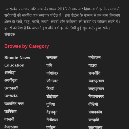
उत्तराखंड समाचार डाॅट काम वेबसाइड 2015 से खासकर हिमालय क्षेत्र के समाचारों,
सरोकारों को समर्पित एक समाचार पोर्टल है। इस पोर्टल के माध्यम से हम मध्य हिमालय
क्षेत्र के गांवों, गाड़, गधेरों, शहरों, कस्बों और पर्यावरण की खबरों पर फोकस करते हैं।
हमारी कोशिश है कि आपको इस वंचित क्षेत्र की छिपी हुई सूचनाएं पहुंचा सकें।
संपादक
Browse by Category
Bitcoin News
चम्पावत
मनोरंजन
Education
जॉब
यात्रा
अल्मोड़ा
जोशीमठ
राजनीति
अवर्गीकृत
जौनसार
रुद्रप्रयाग
उत्तरकाशी
टिहरी
रुद्रप्रयाग
उत्तराखंड
डोईवाला
विकासनगर
उधमसिंह नगर
दुनिया
वीडियो
ऋषिकेश
देहरादून
संपादकीय
कालसी
नैनीताल
संस्कृति
केदारनाथ
पर्यटन
साक्षात्कार