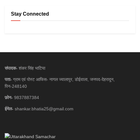
Stay Connected
संपादक-
शंकर सिंह भाटिया
पता-
ग्राम एवं पोस्ट आफिस- नागल ज्वालापुर, डोईवाला, जनपद-देहरादून,
पिन-248140
फ़ोन-
9837887384
ईमेल-
shankar.bhatia25@gmail.com