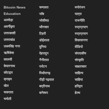
Bitcoin News
चम्पावत
मनोरंजन
Education
जॉब
यात्रा
अल्मोड़ा
जोशीमठ
राजनीति
अवर्गीकृत
जौनसार
रुद्रप्रयाग
उत्तरकाशी
टिहरी
रुद्रप्रयाग
उत्तराखंड
डोईवाला
विकासनगर
उधमसिंह नगर
दुनिया
वीडियो
ऋषिकेश
देहरादून
संपादकीय
कालसी
नैनीताल
संस्कृति
केदारनाथ
पर्यटन
साक्षात्कार
कोटद्वार
पिथौरागढ़
साहित्य
क्राइम
पौड़ी गढ़वाल
साहिया
खेल
बद्रीनाथ
हरिद्वार
चकराता
बागेश्वर
हेल्थ
चमोली