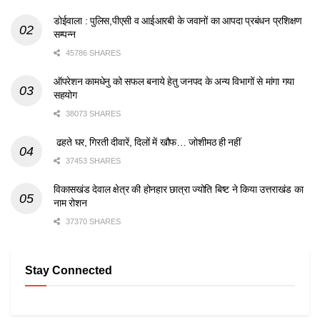
डोईवाला : पुलिस,पीएसी व आईआरबी के जवानों का आपदा प्रबंधन प्रशिक्षण
सम्पन्न
45786 SHARES
ऑपरेशन कामधेनु को सफल बनाये हेतु जनपद के अन्य विभागों से मांगा गया
सहयोग
38073 SHARES
ढहते घर, गिरती दीवारें, दिलों में खौफ… जोशीमठ ही नहीं
37453 SHARES
विकासखंड देवाल क्षेत्र की होनहार छात्रा ज्योति बिष्ट ने किया उत्तराखंड का
नाम रोशन
37370 SHARES
Stay Connected