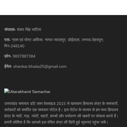
संपादक-
शंकर सिंह भाटिया
पता-
ग्राम एवं पोस्ट आफिस- नागल ज्वालापुर, डोईवाला, जनपद-देहरादून,
पिन-248140
फ़ोन-
9837887384
ईमेल-
shankar.bhatia25@gmail.com
उत्तराखंड समाचार डाॅट काम वेबसाइड 2015 से खासकर हिमालय क्षेत्र के समाचारों,
सरोकारों को समर्पित एक समाचार पोर्टल है। इस पोर्टल के माध्यम से हम मध्य हिमालय
क्षेत्र के गांवों, गाड़, गधेरों, शहरों, कस्बों और पर्यावरण की खबरों पर फोकस करते हैं।
हमारी कोशिश है कि आपको इस वंचित क्षेत्र की छिपी हुई सूचनाएं पहुंचा सकें।