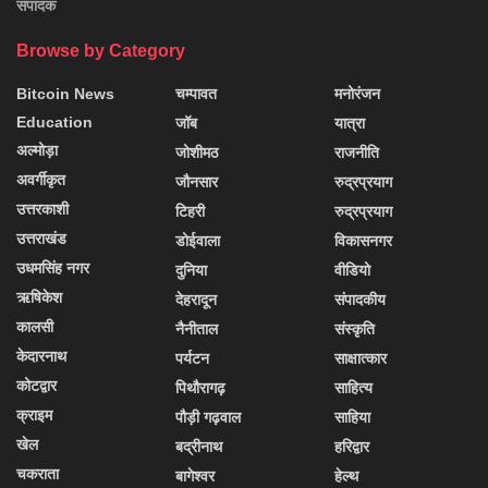
संपादक
Browse by Category
Bitcoin News
चम्पावत
मनोरंजन
Education
जॉब
यात्रा
अल्मोड़ा
जोशीमठ
राजनीति
अवर्गीकृत
जौनसार
रुद्रप्रयाग
उत्तरकाशी
टिहरी
रुद्रप्रयाग
उत्तराखंड
डोईवाला
विकासनगर
उधमसिंह नगर
दुनिया
वीडियो
ऋषिकेश
देहरादून
संपादकीय
कालसी
नैनीताल
संस्कृति
केदारनाथ
पर्यटन
साक्षात्कार
कोटद्वार
पिथौरागढ़
साहित्य
क्राइम
पौड़ी गढ़वाल
साहिया
खेल
बद्रीनाथ
हरिद्वार
चकराता
बागेश्वर
हेल्थ