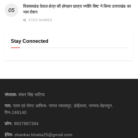
विकासखंड देवाल क्षेत्र की होनहार छात्रा ज्योति बिष्ट ने किया उत्तराखंड का
नाम रोशन
37370 SHARES
Stay Connected
संपादक-
शंकर सिंह भाटिया
पता-
ग्राम एवं पोस्ट आफिस- नागल ज्वालापुर, डोईवाला, जनपद-देहरादून,
पिन-248140
फ़ोन-
9837887384
ईमेल-
shankar.bhatia25@gmail.com