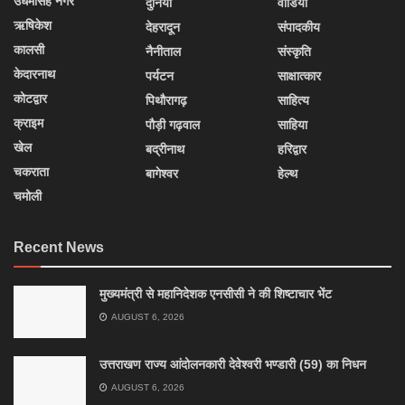
उधमसिंह नगर
दुनिया
वीडियो
ऋषिकेश
देहरादून
संपादकीय
कालसी
नैनीताल
संस्कृति
केदारनाथ
पर्यटन
साक्षात्कार
कोटद्वार
पिथौरागढ़
साहित्य
क्राइम
पौड़ी गढ़वाल
साहिया
खेल
बद्रीनाथ
हरिद्वार
चकराता
बागेश्वर
हेल्थ
चमोली
Recent News
मुख्यमंत्री से महानिदेशक एनसीसी ने की शिष्टाचार भेंट
AUGUST 6, 2026
उत्तराखण राज्य आंदोलनकारी देवेश्वरी भण्डारी (59) का निधन
AUGUST 6, 2026