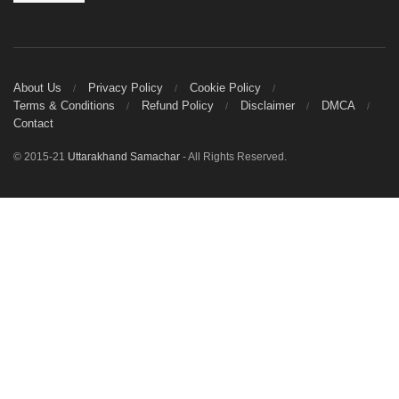
About Us
Privacy Policy
Cookie Policy
Terms & Conditions
Refund Policy
Disclaimer
DMCA
Contact
© 2015-21
Uttarakhand Samachar
- All Rights Reserved.