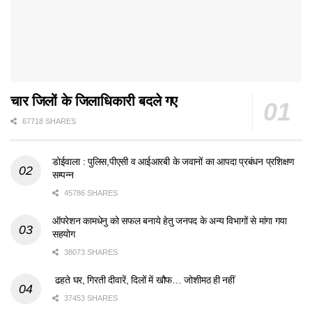
चार जिलों के जिलाधिकारी बदले गए
67718 SHARES
डोईवाला : पुलिस,पीएसी व आईआरबी के जवानों का आपदा प्रबंधन प्रशिक्षण
सम्पन्न
45786 SHARES
ऑपरेशन कामधेनु को सफल बनाये हेतु जनपद के अन्य विभागों से मांगा गया
सहयोग
38073 SHARES
ढहते घर, गिरती दीवारें, दिलों में खौफ… जोशीमठ ही नहीं
37453 SHARES