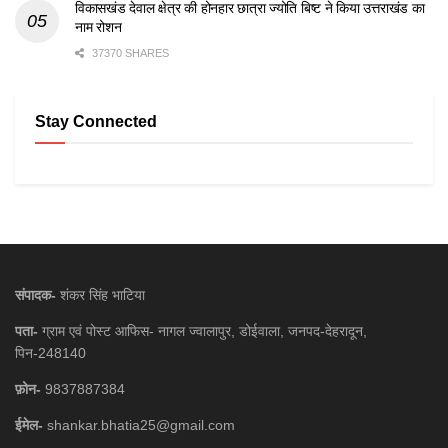
विकासखंड देवाल क्षेत्र की होनहार छात्रा ज्योति बिष्ट ने किया उत्तराखंड का
नाम रोशन
37370 SHARES
Stay Connected
संपादक-
शंकर सिंह भाटिया
पता-
ग्राम एवं पोस्ट आफिस- नागल ज्वालापुर, डोईवाला, जनपद-देहरादून,
पिन-248140
फ़ोन-
9837887384
ईमेल-
shankar.bhatia25@gmail.com