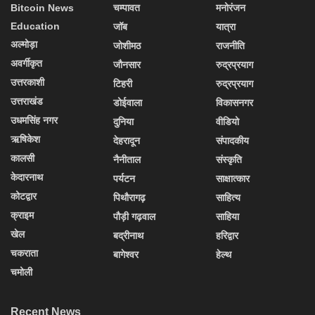
Bitcoin News
चम्पावत
मनोरंजन
Education
जॉब
यात्रा
अल्मोड़ा
जोशीमठ
राजनीति
अवर्गीकृत
जौनसार
रुद्रप्रयाग
उत्तरकाशी
टिहरी
रुद्रप्रयाग
उत्तराखंड
डोईवाला
विकासनगर
उधमसिंह नगर
दुनिया
वीडियो
ऋषिकेश
देहरादून
संपादकीय
कालसी
नैनीताल
संस्कृति
केदारनाथ
पर्यटन
साक्षात्कार
कोटद्वार
पिथौरागढ़
साहित्य
क्राइम
पौड़ी गढ़वाल
साहिया
खेल
बद्रीनाथ
हरिद्वार
चकराता
बागेश्वर
हेल्थ
चमोली
Recent News