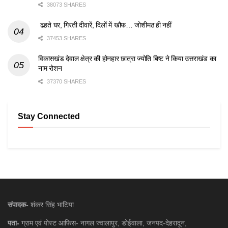
38073 SHARES
ढहते घर, गिरती दीवारें, दिलों में खौफ… जोशीमठ ही नहीं
37453 SHARES
विकासखंड देवाल क्षेत्र की होनहार छात्रा ज्योति बिष्ट ने किया उत्तराखंड का
नाम रोशन
37370 SHARES
Stay Connected
संपादक-
शंकर सिंह भाटिया
पता-
ग्राम एवं पोस्ट आफिस- नागल ज्वालापुर, डोईवाला, जनपद-देहरादून,