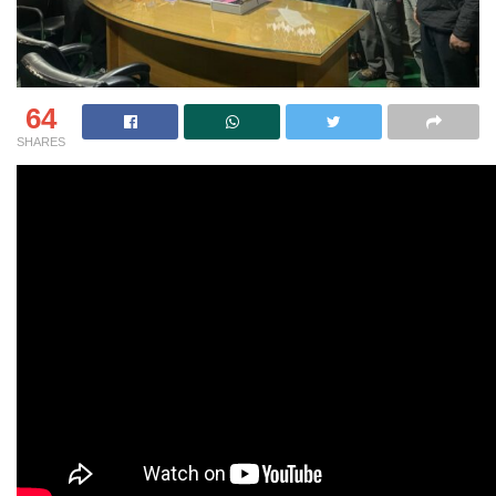
64
SHARES