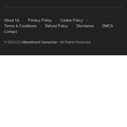
About Us
Privacy Policy
Cookie Policy
Terms & Conditions
Refund Policy
Disclaimer
DMCA
Contact
© 2015-21
Uttarakhand Samachar
- All Rights Reserved.