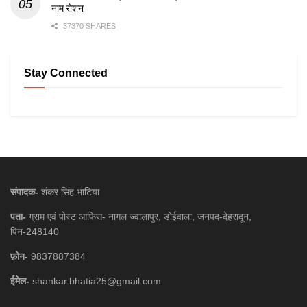
नाम रोशन
37370 SHARES
Stay Connected
संपादक-
शंकर सिंह भाटिया
पता-
ग्राम एवं पोस्ट आफिस- नागल ज्वालापुर, डोईवाला, जनपद-देहरादून,
पिन-248140
फ़ोन-
9837887384
ईमेल-
shankar.bhatia25@gmail.com