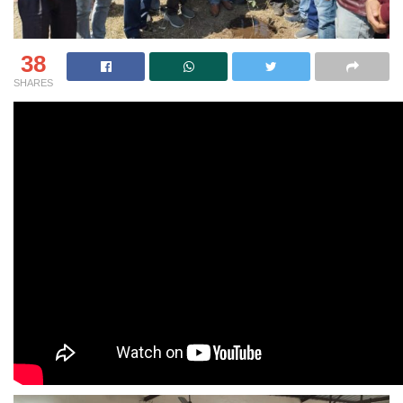
38
SHARES