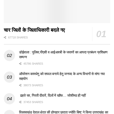
चार जिलों के जिलाधिकारी बदले गए
67718 SHARES
डोईवाला : पुलिस,पीएसी व आईआरबी के जवानों का आपदा प्रबंधन प्रशिक्षण
सम्पन्न
45786 SHARES
ऑपरेशन कामधेनु को सफल बनाये हेतु जनपद के अन्य विभागों से मांगा गया
सहयोग
38073 SHARES
ढहते घर, गिरती दीवारें, दिलों में खौफ… जोशीमठ ही नहीं
37453 SHARES
विकासखंड देवाल क्षेत्र की होनहार छात्रा ज्योति बिष्ट ने किया उत्तराखंड का