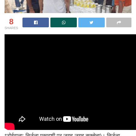
8
SHARES
*डोईवाला: निर्जला एकादशी पर जगह-जगह सक्सेना)। निर्जला