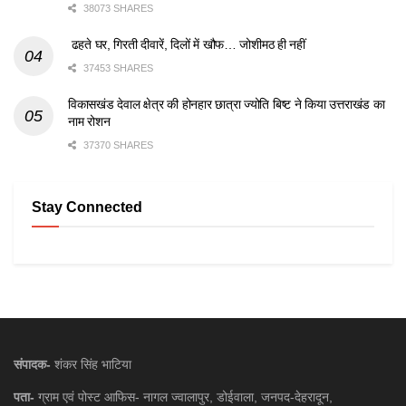
38073 SHARES
ढहते घर, गिरती दीवारें, दिलों में खौफ… जोशीमठ ही नहीं
37453 SHARES
विकासखंड देवाल क्षेत्र की होनहार छात्रा ज्योति बिष्ट ने किया उत्तराखंड का
नाम रोशन
37370 SHARES
Stay Connected
संपादक-
शंकर सिंह भाटिया
पता-
ग्राम एवं पोस्ट आफिस- नागल ज्वालापुर, डोईवाला, जनपद-देहरादून,