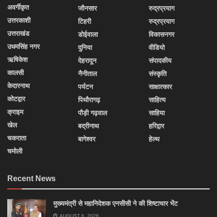
अवर्गीकृत
जौनसार
रुद्रप्रयाग
उत्तरकाशी
टिहरी
रुद्रप्रयाग
उत्तराखंड
डोईवाला
विकासनगर
उधमसिंह नगर
दुनिया
वीडियो
ऋषिकेश
देहरादून
संपादकीय
कालसी
नैनीताल
संस्कृति
केदारनाथ
पर्यटन
साक्षात्कार
कोटद्वार
पिथौरागढ़
साहित्य
क्राइम
पौड़ी गढ़वाल
साहिया
खेल
बद्रीनाथ
हरिद्वार
चकराता
बागेश्वर
हेल्थ
चमोली
Recent News
मुख्यमंत्री से महानिदेशक एनसीसी ने की शिष्टाचार भेंट
AUGUST 6, 2026