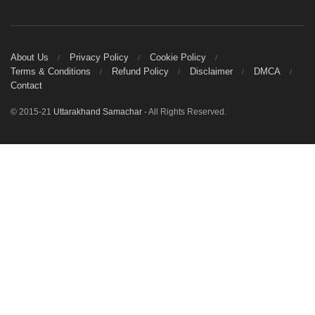
About Us
Privacy Policy
Cookie Policy
Terms & Conditions
Refund Policy
Disclaimer
DMCA
Contact
© 2015-21
Uttarakhand Samachar
- All Rights Reserved.