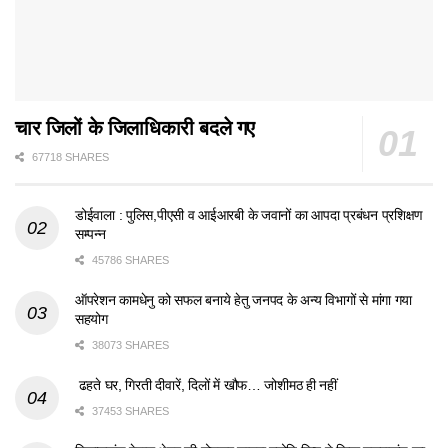
चार जिलों के जिलाधिकारी बदले गए
67718 SHARES
डोईवाला : पुलिस,पीएसी व आईआरबी के जवानों का आपदा प्रबंधन प्रशिक्षण
सम्पन्न
45786 SHARES
ऑपरेशन कामधेनु को सफल बनाये हेतु जनपद के अन्य विभागों से मांगा गया
सहयोग
38073 SHARES
ढहते घर, गिरती दीवारें, दिलों में खौफ… जोशीमठ ही नहीं
37453 SHARES