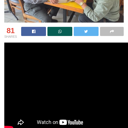
81
SHARES