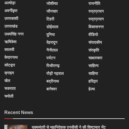
अल्मोड़ा
जोशीमठ
राजनीति
अवर्गीकृत
जौनसार
रुद्रप्रयाग
उत्तरकाशी
टिहरी
रुद्रप्रयाग
उत्तराखंड
डोईवाला
विकासनगर
उधमसिंह नगर
दुनिया
वीडियो
ऋषिकेश
देहरादून
संपादकीय
कालसी
नैनीताल
संस्कृति
केदारनाथ
पर्यटन
साक्षात्कार
कोटद्वार
पिथौरागढ़
साहित्य
क्राइम
पौड़ी गढ़वाल
साहिया
खेल
बद्रीनाथ
हरिद्वार
चकराता
बागेश्वर
हेल्थ
चमोली
Recent News
मुख्यमंत्री से महानिदेशक एनसीसी ने की शिष्टाचार भेंट