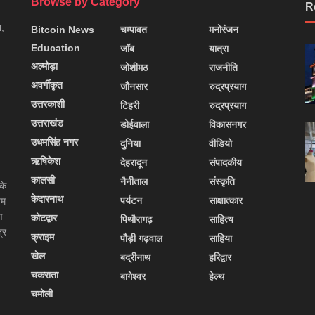
Browse by Category
R
न,
Bitcoin News
चम्पावत
मनोरंजन
Education
जॉब
यात्रा
अल्मोड़ा
जोशीमठ
राजनीति
अवर्गीकृत
जौनसार
रुद्रप्रयाग
उत्तरकाशी
टिहरी
रुद्रप्रयाग
उत्तराखंड
डोईवाला
विकासनगर
उधमसिंह नगर
दुनिया
वीडियो
ऋषिकेश
देहरादून
संपादकीय
कालसी
नैनीताल
संस्कृति
के
केदारनाथ
पर्यटन
साक्षात्कार
यम
ण
कोटद्वार
पिथौरागढ़
साहित्य
्र
क्राइम
पौड़ी गढ़वाल
साहिया
खेल
बद्रीनाथ
हरिद्वार
चकराता
बागेश्वर
हेल्थ
चमोली