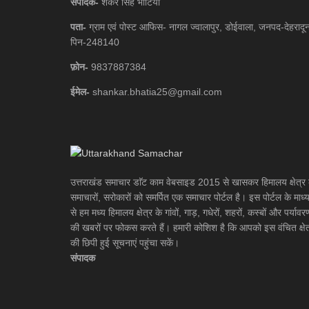
संपादक-
शंकर सिंह भाटिया
पता-
ग्राम एवं पोस्ट आफिस- नागल ज्वालापुर, डोईवाला, जनपद-देहरादू
पिन-248140
फ़ोन-
9837887384
ईमेल-
shankar.bhatia25@gmail.com
उत्तराखंड समाचार डाॅट काम वेबसाइड 2015 से खासकर हिमालय क्षेत्र 
समाचारों, सरोकारों को समर्पित एक समाचार पोर्टल है। इस पोर्टल के माध्
से हम मध्य हिमालय क्षेत्र के गांवों, गाड़, गधेरों, शहरों, कस्बों और पर्यावर
की खबरों पर फोकस करते हैं। हमारी कोशिश है कि आपको इस वंचित क्षेत
की छिपी हुई सूचनाएं पहुंचा सकें।
संपादक