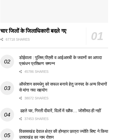
चार जिलों के जिलाधिकारी बदले गए
67718 SHARES
डोईवाला : पुलिस,पीएसी व आईआरबी के जवानों का आपदा
प्रबंधन प्रशिक्षण सम्पन्न
45786 SHARES
ऑपरेशन कामधेनु को सफल बनाये हेतु जनपद के अन्य विभागों
से मांगा गया सहयोग
38072 SHARES
ढहते घर, गिरती दीवारें, दिलों में खौफ… जोशीमठ ही नहीं
37453 SHARES
विकासखंड देवाल क्षेत्र की होनहार छात्रा ज्योति बिष्ट ने किया
उत्तराखंड का नाम रोशन