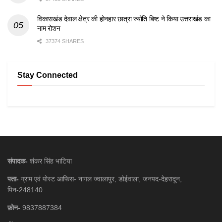
विकासखंड देवाल क्षेत्र की होनहार छात्रा ज्योति बिष्ट ने किया उत्तराखंड का
नाम रोशन
37374 SHARES
Stay Connected
संपादक-
शंकर सिंह भाटिया
पता-
ग्राम एवं पोस्ट आफिस- नागल ज्वालापुर, डोईवाला, जनपद-देहरादून,
पिन-248140
फ़ोन-
9837887384