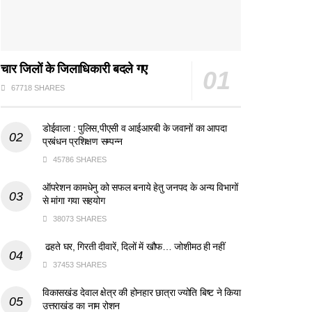
चार जिलों के जिलाधिकारी बदले गए
67718 SHARES
डोईवाला : पुलिस,पीएसी व आईआरबी के जवानों का आपदा
प्रबंधन प्रशिक्षण सम्पन्न
45786 SHARES
ऑपरेशन कामधेनु को सफल बनाये हेतु जनपद के अन्य विभागों
से मांगा गया सहयोग
38073 SHARES
ढहते घर, गिरती दीवारें, दिलों में खौफ… जोशीमठ ही नहीं
37453 SHARES
विकासखंड देवाल क्षेत्र की होनहार छात्रा ज्योति बिष्ट ने किया
उत्तराखंड का नाम रोशन