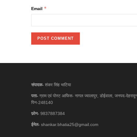
*
Email
संपादक-
शंकर सिंह भाटिया
पता-
ग्राम एवं पोस्ट आफिस- नागल ज्वालापुर, डोईवाला, जनपद-देहरादू
पिन-248140
फ़ोन-
9837887384
ईमेल-
shankar.bhatia25@gmail.com