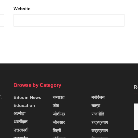
Website
Browse by Category
R
न,
Bitcoin News
चम्पावत
मनोरंजन
Education
जॉब
यात्रा
अल्मोड़ा
जोशीमठ
राजनीति
अवर्गीकृत
जौनसार
रुद्रप्रयाग
उत्तरकाशी
टिहरी
रुद्रप्रयाग