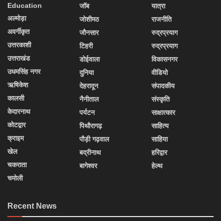
Education
जॉब
यात्रा
अल्मोड़ा
जोशीमठ
राजनीति
अवर्गीकृत
जौनसार
रुद्रप्रयाग
उत्तरकाशी
टिहरी
रुद्रप्रयाग
उत्तराखंड
डोईवाला
विकासनगर
उधमसिंह नगर
दुनिया
वीडियो
ऋषिकेश
देहरादून
संपादकीय
कालसी
नैनीताल
संस्कृति
केदारनाथ
पर्यटन
साक्षात्कार
कोटद्वार
पिथौरागढ़
साहित्य
क्राइम
पौड़ी गढ़वाल
साहिया
खेल
बद्रीनाथ
हरिद्वार
चकराता
बागेश्वर
हेल्थ
चमोली
Recent News