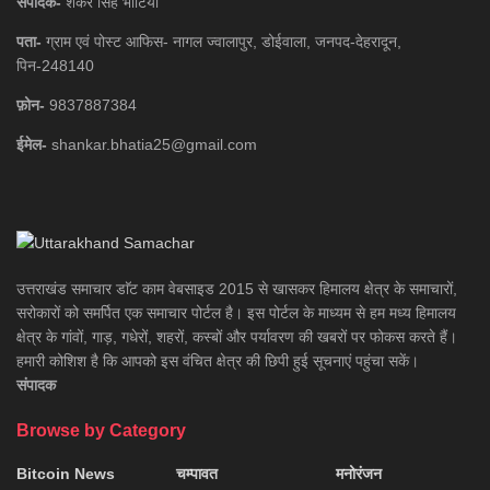
संपादक-
शंकर सिंह भाटिया
पता-
ग्राम एवं पोस्ट आफिस- नागल ज्वालापुर, डोईवाला, जनपद-देहरादून,
पिन-248140
फ़ोन-
9837887384
ईमेल-
shankar.bhatia25@gmail.com
उत्तराखंड समाचार डाॅट काम वेबसाइड 2015 से खासकर हिमालय क्षेत्र के समाचारों,
सरोकारों को समर्पित एक समाचार पोर्टल है। इस पोर्टल के माध्यम से हम मध्य हिमालय
क्षेत्र के गांवों, गाड़, गधेरों, शहरों, कस्बों और पर्यावरण की खबरों पर फोकस करते हैं।
हमारी कोशिश है कि आपको इस वंचित क्षेत्र की छिपी हुई सूचनाएं पहुंचा सकें।
संपादक
Browse by Category
Bitcoin News
चम्पावत
मनोरंजन