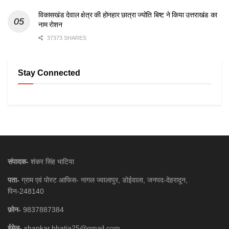
विकासखंड देवाल क्षेत्र की होनहार छात्रा ज्योति बिष्ट ने किया उत्तराखंड का
नाम रोशन
37373 SHARES
Stay Connected
संपादक-
शंकर सिंह भाटिया
पता-
ग्राम एवं पोस्ट आफिस- नागल ज्वालापुर, डोईवाला, जनपद-देहरादून,
पिन-248140
फ़ोन-
9837887384
ईमेल-
shankar.bhatia25@gmail.com