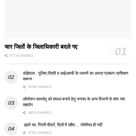
चार जिलों के जिलाधिकारी बदले गए
67718 SHARES
डोईवाला : पुलिस,पीएसी व आईआरबी के जवानों का आपदा प्रबंधन प्रशिक्षण
सम्पन्न
45786 SHARES
ऑपरेशन कामधेनु को सफल बनाये हेतु जनपद के अन्य विभागों से मांगा गया
सहयोग
38074 SHARES
ढहते घर, गिरती दीवारें, दिलों में खौफ… जोशीमठ ही नहीं
37453 SHARES