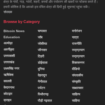
क्षेत्र के गांवों, गाड़, गधेरों, शहरों, कस्बों और पर्यावरण की खबरों पर फोकस करते हैं।
हमारी कोशिश है कि आपको इस वंचित क्षेत्र की छिपी हुई सूचनाएं पहुंचा सकें।
संपादक
Browse by Category
Bitcoin News
चम्पावत
मनोरंजन
Education
जॉब
यात्रा
अल्मोड़ा
जोशीमठ
राजनीति
अवर्गीकृत
जौनसार
रुद्रप्रयाग
उत्तरकाशी
टिहरी
रुद्रप्रयाग
उत्तराखंड
डोईवाला
विकासनगर
उधमसिंह नगर
दुनिया
वीडियो
ऋषिकेश
देहरादून
संपादकीय
कालसी
नैनीताल
संस्कृति
केदारनाथ
पर्यटन
साक्षात्कार
कोटद्वार
पिथौरागढ़
साहित्य
क्राइम
पौड़ी गढ़वाल
साहिया