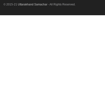
© 2015-21
Uttarakhand Samachar
- All Rights Reserved.