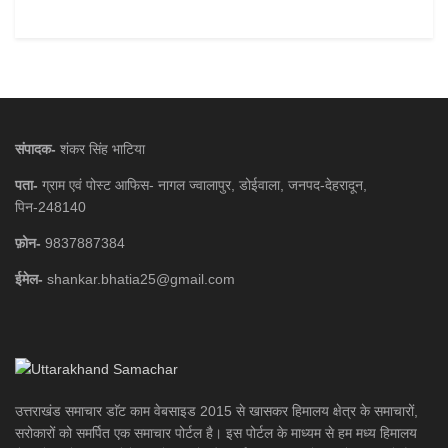
संपादक-
शंकर सिंह भाटिया
पता-
ग्राम एवं पोस्ट आफिस- नागल ज्वालापुर, डोईवाला, जनपद-देहरादून,
पिन-248140
फ़ोन-
9837887384
ईमेल-
shankar.bhatia25@gmail.com
उत्तराखंड समाचार डाॅट काम वेबसाइड 2015 से खासकर हिमालय क्षेत्र के समाचारों,
सरोकारों को समर्पित एक समाचार पोर्टल है। इस पोर्टल के माध्यम से हम मध्य हिमालय