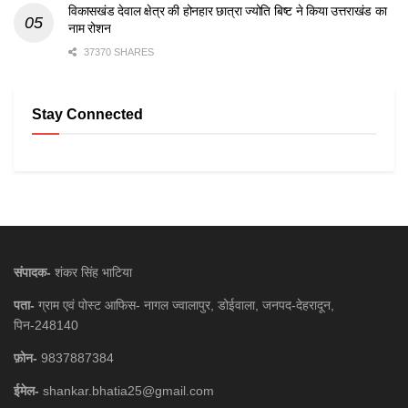
विकासखंड देवाल क्षेत्र की होनहार छात्रा ज्योति बिष्ट ने किया उत्तराखंड का
नाम रोशन
37370 SHARES
Stay Connected
संपादक-
शंकर सिंह भाटिया
पता-
ग्राम एवं पोस्ट आफिस- नागल ज्वालापुर, डोईवाला, जनपद-देहरादून,
पिन-248140
फ़ोन-
9837887384
ईमेल-
shankar.bhatia25@gmail.com