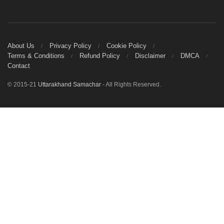
About Us
Privacy Policy
Cookie Policy
Terms & Conditions
Refund Policy
Disclaimer
DMCA
Contact
© 2015-21
Uttarakhand Samachar
- All Rights Reserved.