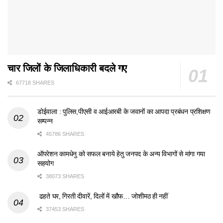
चार जिलों के जिलाधिकारी बदले गए
67718 SHARES
डोईवाला : पुलिस,पीएसी व आईआरबी के जवानों का आपदा प्रबंधन प्रशिक्षण
सम्पन्न
45786 SHARES
ऑपरेशन कामधेनु को सफल बनाये हेतु जनपद के अन्य विभागों से मांगा गया
सहयोग
38073 SHARES
ढहते घर, गिरती दीवारें, दिलों में खौफ… जोशीमठ ही नहीं
37453 SHARES