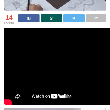
14
SHARES