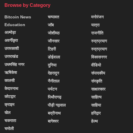
Browse by Category
Bitcoin News
चम्पावत
मनोरंजन
Education
जॉब
यात्रा
अल्मोड़ा
जोशीमठ
राजनीति
अवर्गीकृत
जौनसार
रुद्रप्रयाग
उत्तरकाशी
टिहरी
रुद्रप्रयाग
उत्तराखंड
डोईवाला
विकासनगर
उधमसिंह नगर
दुनिया
वीडियो
ऋषिकेश
देहरादून
संपादकीय
कालसी
नैनीताल
संस्कृति
केदारनाथ
पर्यटन
साक्षात्कार
कोटद्वार
पिथौरागढ़
साहित्य
क्राइम
पौड़ी गढ़वाल
साहिया
खेल
बद्रीनाथ
हरिद्वार
चकराता
बागेश्वर
हेल्थ
चमोली