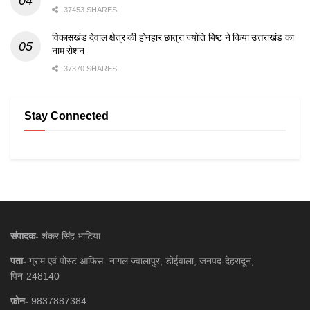
37453 SHARES
विकासखंड देवाल क्षेत्र की होनहार छात्रा ज्योति बिष्ट ने किया उत्तराखंड का
नाम रोशन
37370 SHARES
Stay Connected
संपादक-
शंकर सिंह भाटिया
पता-
ग्राम एवं पोस्ट आफिस- नागल ज्वालापुर, डोईवाला, जनपद-देहरादून,
पिन-248140
फ़ोन-
9837887384