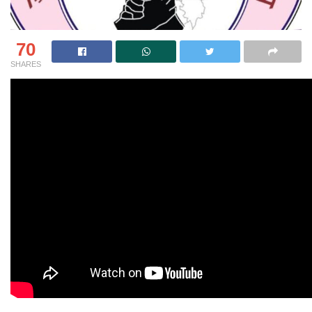
70
SHARES