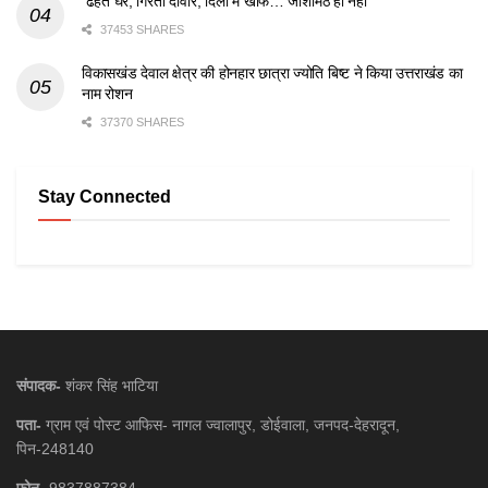
ढहते घर, गिरती दीवारें, दिलों में खौफ… जोशीमठ ही नहीं
37453 SHARES
विकासखंड देवाल क्षेत्र की होनहार छात्रा ज्योति बिष्ट ने किया उत्तराखंड का
नाम रोशन
37370 SHARES
Stay Connected
संपादक-
शंकर सिंह भाटिया
पता-
ग्राम एवं पोस्ट आफिस- नागल ज्वालापुर, डोईवाला, जनपद-देहरादून,
पिन-248140