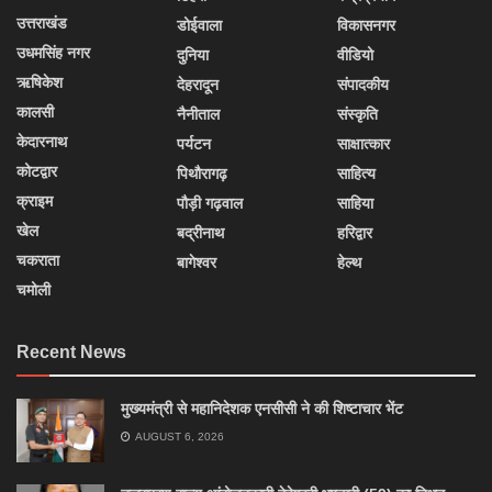
उत्तराखंड
डोईवाला
विकासनगर
उधमसिंह नगर
दुनिया
वीडियो
ऋषिकेश
देहरादून
संपादकीय
कालसी
नैनीताल
संस्कृति
केदारनाथ
पर्यटन
साक्षात्कार
कोटद्वार
पिथौरागढ़
साहित्य
क्राइम
पौड़ी गढ़वाल
साहिया
खेल
बद्रीनाथ
हरिद्वार
चकराता
बागेश्वर
हेल्थ
चमोली
Recent News
मुख्यमंत्री से महानिदेशक एनसीसी ने की शिष्टाचार भेंट
AUGUST 6, 2026