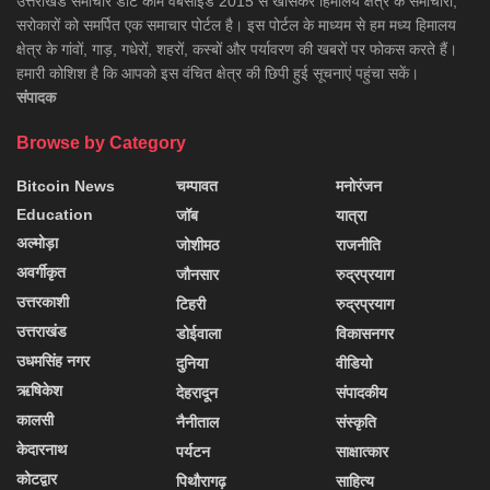
उत्तराखंड समाचार डाॅट काम वेबसाइड 2015 से खासकर हिमालय क्षेत्र के समाचारों,
सरोकारों को समर्पित एक समाचार पोर्टल है। इस पोर्टल के माध्यम से हम मध्य हिमालय
क्षेत्र के गांवों, गाड़, गधेरों, शहरों, कस्बों और पर्यावरण की खबरों पर फोकस करते हैं।
हमारी कोशिश है कि आपको इस वंचित क्षेत्र की छिपी हुई सूचनाएं पहुंचा सकें।
संपादक
Browse by Category
Bitcoin News
चम्पावत
मनोरंजन
Education
जॉब
यात्रा
अल्मोड़ा
जोशीमठ
राजनीति
अवर्गीकृत
जौनसार
रुद्रप्रयाग
उत्तरकाशी
टिहरी
रुद्रप्रयाग
उत्तराखंड
डोईवाला
विकासनगर
उधमसिंह नगर
दुनिया
वीडियो
ऋषिकेश
देहरादून
संपादकीय
कालसी
नैनीताल
संस्कृति
केदारनाथ
पर्यटन
साक्षात्कार
कोटद्वार
पिथौरागढ़
साहित्य