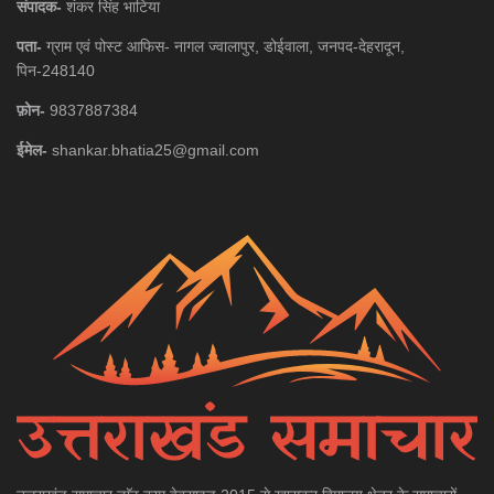
संपादक-
शंकर सिंह भाटिया
पता-
ग्राम एवं पोस्ट आफिस- नागल ज्वालापुर, डोईवाला, जनपद-देहरादून,
पिन-248140
फ़ोन-
9837887384
ईमेल-
shankar.bhatia25@gmail.com