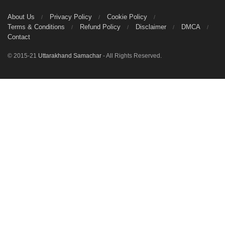
About Us
Privacy Policy
Cookie Policy
Terms & Conditions
Refund Policy
Disclaimer
DMCA
Contact
© 2015-21
Uttarakhand Samachar
- All Rights Reserved.