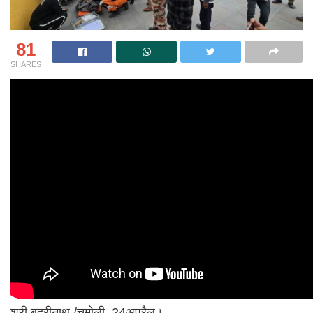
81
SHARES
श्री बद्रीनाथ /चमोली, 24अप्रैल।