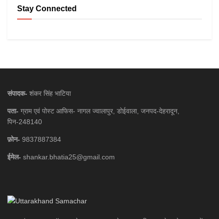
Stay Connected
संपादक-
शंकर सिंह भाटिया
पता-
ग्राम एवं पोस्ट आफिस- नागल ज्वालापुर, डोईवाला, जनपद-देहरादून,
पिन-248140
फ़ोन-
9837887384
ईमेल-
shankar.bhatia25@gmail.com