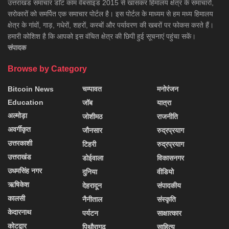
उत्तराखंड समाचार डाॅट काम वेबसाइड 2015 से खासकर हिमालय क्षेत्र के समाचारों,
सरोकारों को समर्पित एक समाचार पोर्टल है। इस पोर्टल के माध्यम से हम मध्य हिमालय
क्षेत्र के गांवों, गाड़, गधेरों, शहरों, कस्बों और पर्यावरण की खबरों पर फोकस करते हैं।
हमारी कोशिश है कि आपको इस वंचित क्षेत्र की छिपी हुई सूचनाएं पहुंचा सकें।
संपादक
Browse by Category
Bitcoin News
चम्पावत
मनोरंजन
Education
जॉब
यात्रा
अल्मोड़ा
जोशीमठ
राजनीति
अवर्गीकृत
जौनसार
रुद्रप्रयाग
उत्तरकाशी
टिहरी
रुद्रप्रयाग
उत्तराखंड
डोईवाला
विकासनगर
उधमसिंह नगर
दुनिया
वीडियो
ऋषिकेश
देहरादून
संपादकीय
कालसी
नैनीताल
संस्कृति
केदारनाथ
पर्यटन
साक्षात्कार
कोटद्वार
पिथौरागढ़
साहित्य