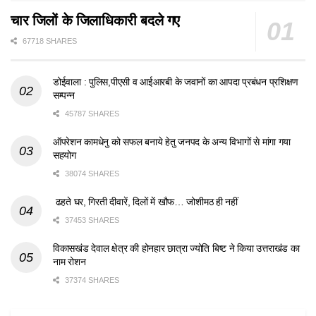
चार जिलों के जिलाधिकारी बदले गए
67718 SHARES
डोईवाला : पुलिस,पीएसी व आईआरबी के जवानों का आपदा प्रबंधन प्रशिक्षण
सम्पन्न
45787 SHARES
ऑपरेशन कामधेनु को सफल बनाये हेतु जनपद के अन्य विभागों से मांगा गया
सहयोग
38074 SHARES
ढहते घर, गिरती दीवारें, दिलों में खौफ… जोशीमठ ही नहीं
37453 SHARES
विकासखंड देवाल क्षेत्र की होनहार छात्रा ज्योति बिष्ट ने किया उत्तराखंड का
नाम रोशन
37374 SHARES