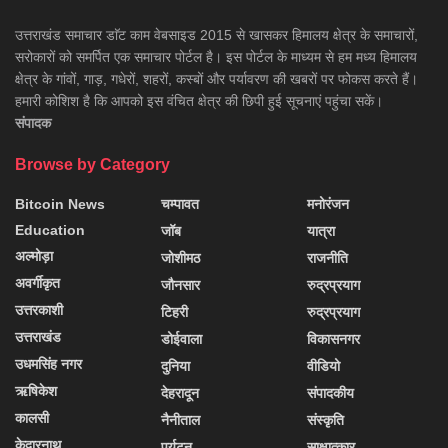
उत्तराखंड समाचार डाॅट काम वेबसाइड 2015 से खासकर हिमालय क्षेत्र के समाचारों,
सरोकारों को समर्पित एक समाचार पोर्टल है। इस पोर्टल के माध्यम से हम मध्य हिमालय
क्षेत्र के गांवों, गाड़, गधेरों, शहरों, कस्बों और पर्यावरण की खबरों पर फोकस करते हैं।
हमारी कोशिश है कि आपको इस वंचित क्षेत्र की छिपी हुई सूचनाएं पहुंचा सकें।
संपादक
Browse by Category
Bitcoin News
चम्पावत
मनोरंजन
Education
जॉब
यात्रा
अल्मोड़ा
जोशीमठ
राजनीति
अवर्गीकृत
जौनसार
रुद्रप्रयाग
उत्तरकाशी
टिहरी
रुद्रप्रयाग
उत्तराखंड
डोईवाला
विकासनगर
उधमसिंह नगर
दुनिया
वीडियो
ऋषिकेश
देहरादून
संपादकीय
कालसी
नैनीताल
संस्कृति
केदारनाथ
पर्यटन
साक्षात्कार