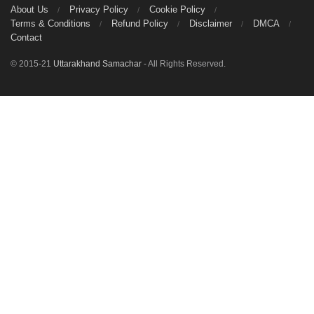
About Us
Privacy Policy
Cookie Policy
Terms & Conditions
Refund Policy
Disclaimer
DMCA
Contact
© 2015-21
Uttarakhand Samachar
- All Rights Reserved.