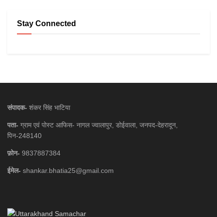
Stay Connected
संपादक-
शंकर सिंह भाटिया
पता-
ग्राम एवं पोस्ट आफिस- नागल ज्वालापुर, डोईवाला, जनपद-देहरादून,
पिन-248140
फ़ोन-
9837887384
ईमेल-
shankar.bhatia25@gmail.com