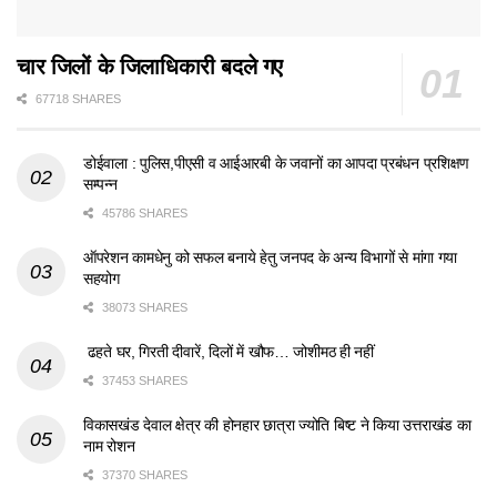
चार जिलों के जिलाधिकारी बदले गए
67718 SHARES
डोईवाला : पुलिस,पीएसी व आईआरबी के जवानों का आपदा प्रबंधन प्रशिक्षण
सम्पन्न
45786 SHARES
ऑपरेशन कामधेनु को सफल बनाये हेतु जनपद के अन्य विभागों से मांगा गया
सहयोग
38073 SHARES
ढहते घर, गिरती दीवारें, दिलों में खौफ… जोशीमठ ही नहीं
37453 SHARES
विकासखंड देवाल क्षेत्र की होनहार छात्रा ज्योति बिष्ट ने किया उत्तराखंड का
नाम रोशन
37370 SHARES