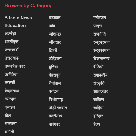
Browse by Category
Bitcoin News
चम्पावत
मनोरंजन
Education
जॉब
यात्रा
अल्मोड़ा
जोशीमठ
राजनीति
अवर्गीकृत
जौनसार
रुद्रप्रयाग
उत्तरकाशी
टिहरी
रुद्रप्रयाग
उत्तराखंड
डोईवाला
विकासनगर
उधमसिंह नगर
दुनिया
वीडियो
ऋषिकेश
देहरादून
संपादकीय
कालसी
नैनीताल
संस्कृति
केदारनाथ
पर्यटन
साक्षात्कार
कोटद्वार
पिथौरागढ़
साहित्य
क्राइम
पौड़ी गढ़वाल
साहिया
खेल
बद्रीनाथ
हरिद्वार
चकराता
बागेश्वर
हेल्थ
चमोली