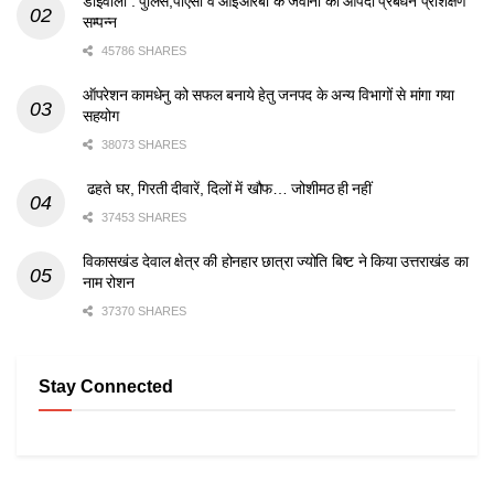
डोईवाला : पुलिस,पीएसी व आईआरबी के जवानों का आपदा प्रबंधन प्रशिक्षण
सम्पन्न
45786 SHARES
ऑपरेशन कामधेनु को सफल बनाये हेतु जनपद के अन्य विभागों से मांगा गया
सहयोग
38073 SHARES
ढहते घर, गिरती दीवारें, दिलों में खौफ… जोशीमठ ही नहीं
37453 SHARES
विकासखंड देवाल क्षेत्र की होनहार छात्रा ज्योति बिष्ट ने किया उत्तराखंड का
नाम रोशन
37370 SHARES
Stay Connected