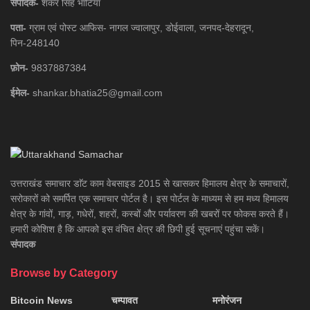
संपादक-
शंकर सिंह भाटिया
पता-
ग्राम एवं पोस्ट आफिस- नागल ज्वालापुर, डोईवाला, जनपद-देहरादून,
पिन-248140
फ़ोन-
9837887384
ईमेल-
shankar.bhatia25@gmail.com
उत्तराखंड समाचार डाॅट काम वेबसाइड 2015 से खासकर हिमालय क्षेत्र के समाचारों,
सरोकारों को समर्पित एक समाचार पोर्टल है। इस पोर्टल के माध्यम से हम मध्य हिमालय
क्षेत्र के गांवों, गाड़, गधेरों, शहरों, कस्बों और पर्यावरण की खबरों पर फोकस करते हैं।
हमारी कोशिश है कि आपको इस वंचित क्षेत्र की छिपी हुई सूचनाएं पहुंचा सकें।
संपादक
Browse by Category
Bitcoin News
चम्पावत
मनोरंजन