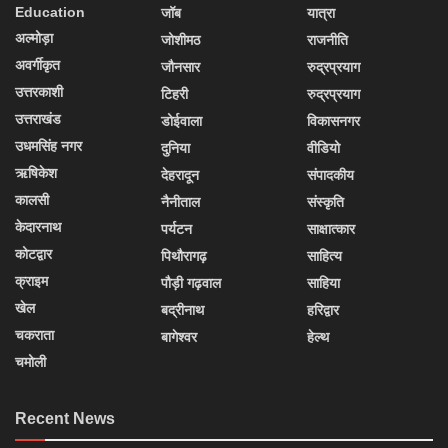
Education
जॉब
यात्रा
अल्मोड़ा
जोशीमठ
राजनीति
अवर्गीकृत
जौनसार
रुद्रप्रयाग
उत्तरकाशी
टिहरी
रुद्रप्रयाग
उत्तराखंड
डोईवाला
विकासनगर
उधमसिंह नगर
दुनिया
वीडियो
ऋषिकेश
देहरादून
संपादकीय
कालसी
नैनीताल
संस्कृति
केदारनाथ
पर्यटन
साक्षात्कार
कोटद्वार
पिथौरागढ़
साहित्य
क्राइम
पौड़ी गढ़वाल
साहिया
खेल
बद्रीनाथ
हरिद्वार
चकराता
बागेश्वर
हेल्थ
चमोली
Recent News