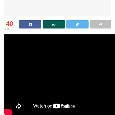
40
SHARES