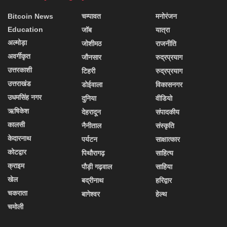
Bitcoin News
चम्पावत
मनोरंजन
Education
जॉब
यात्रा
अल्मोड़ा
जोशीमठ
राजनीति
अवर्गीकृत
जौनसार
रुद्रप्रयाग
उत्तरकाशी
टिहरी
रुद्रप्रयाग
उत्तराखंड
डोईवाला
विकासनगर
उधमसिंह नगर
दुनिया
वीडियो
ऋषिकेश
देहरादून
संपादकीय
कालसी
नैनीताल
संस्कृति
केदारनाथ
पर्यटन
साक्षात्कार
कोटद्वार
पिथौरागढ़
साहित्य
क्राइम
पौड़ी गढ़वाल
साहिया
खेल
बद्रीनाथ
हरिद्वार
चकराता
बागेश्वर
हेल्थ
चमोली