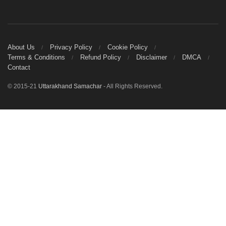
About Us
Privacy Policy
Cookie Policy
Terms & Conditions
Refund Policy
Disclaimer
DMCA
Contact
© 2015-21
Uttarakhand Samachar
- All Rights Reserved.