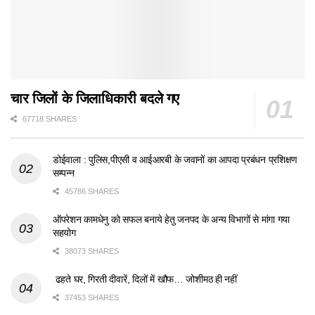
चार जिलों के जिलाधिकारी बदले गए
67718 SHARES
डोईवाला : पुलिस,पीएसी व आईआरबी के जवानों का आपदा प्रबंधन प्रशिक्षण
सम्पन्न
45786 SHARES
ऑपरेशन कामधेनु को सफल बनाये हेतु जनपद के अन्य विभागों से मांगा गया
सहयोग
38073 SHARES
ढहते घर, गिरती दीवारें, दिलों में खौफ… जोशीमठ ही नहीं
37453 SHARES