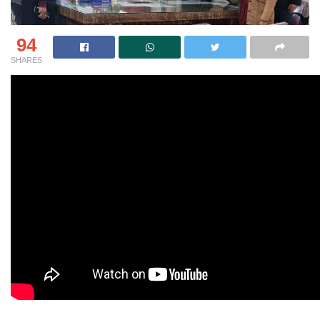
94
SHARES