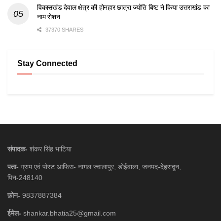
विकासखंड देवाल क्षेत्र की होनहार छात्रा ज्योति बिष्ट ने किया उत्तराखंड का
नाम रोशन
37370 SHARES
Stay Connected
संपादक-
शंकर सिंह भाटिया
पता-
ग्राम एवं पोस्ट आफिस- नागल ज्वालापुर, डोईवाला, जनपद-देहरादून,
पिन-248140
फ़ोन-
9837887384
ईमेल-
shankar.bhatia25@gmail.com