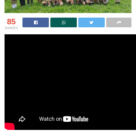
85
SHARES