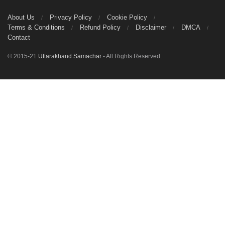
About Us
Privacy Policy
Cookie Policy
Terms & Conditions
Refund Policy
Disclaimer
DMCA
Contact
© 2015-21
Uttarakhand Samachar
- All Rights Reserved.