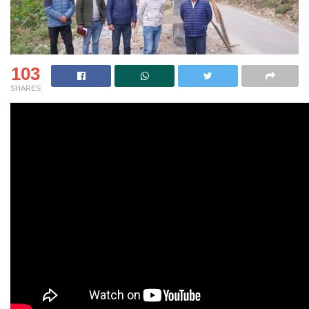
103
SHARES