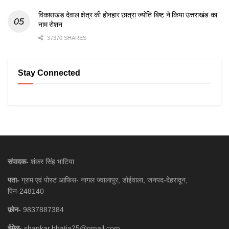
विकासखंड देवाल क्षेत्र की होनहार छात्रा ज्योति बिष्ट ने किया उत्तराखंड का
नाम रोशन
37370 SHARES
Stay Connected
संपादक-
शंकर सिंह भाटिया
पता-
ग्राम एवं पोस्ट आफिस- नागल ज्वालापुर, डोईवाला, जनपद-देहरादून,
पिन-248140
फ़ोन-
9837887384
ईमेल-
shankar.bhatia25@gmail.com