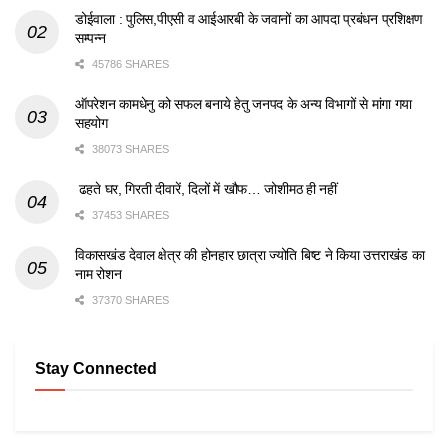
डोईवाला : पुलिस,पीएसी व आईआरबी के जवानों का आपदा प्रबंधन प्रशिक्षण
सम्पन्न
45786 SHARES
ऑपरेशन कामधेनु को सफल बनाये हेतु जनपद के अन्य विभागों से मांगा गया
सहयोग
38073 SHARES
ढहते घर, गिरती दीवारें, दिलों में खौफ… जोशीमठ ही नहीं
37453 SHARES
विकासखंड देवाल क्षेत्र की होनहार छात्रा ज्योति बिष्ट ने किया उत्तराखंड का
नाम रोशन
37370 SHARES
Stay Connected