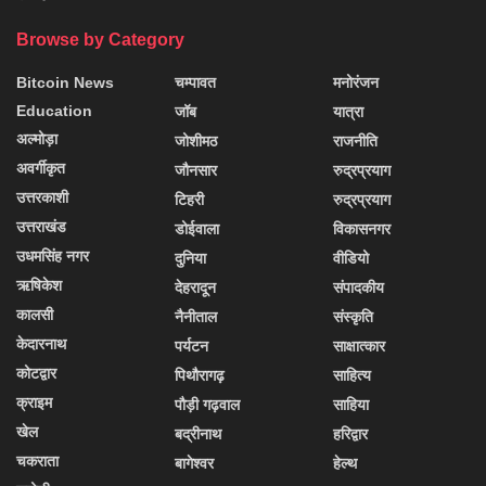
Browse by Category
Bitcoin News
चम्पावत
मनोरंजन
Education
जॉब
यात्रा
अल्मोड़ा
जोशीमठ
राजनीति
अवर्गीकृत
जौनसार
रुद्रप्रयाग
उत्तरकाशी
टिहरी
रुद्रप्रयाग
उत्तराखंड
डोईवाला
विकासनगर
उधमसिंह नगर
दुनिया
वीडियो
ऋषिकेश
देहरादून
संपादकीय
कालसी
नैनीताल
संस्कृति
केदारनाथ
पर्यटन
साक्षात्कार
कोटद्वार
पिथौरागढ़
साहित्य
क्राइम
पौड़ी गढ़वाल
साहिया
खेल
बद्रीनाथ
हरिद्वार
चकराता
बागेश्वर
हेल्थ