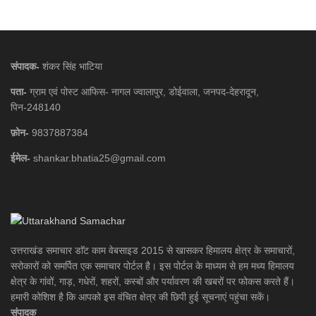
संपादक-
शंकर सिंह भाटिया
पता-
ग्राम एवं पोस्ट आफिस- नागल ज्वालापुर, डोईवाला, जनपद-देहरादून,
पिन-248140
फ़ोन-
9837887384
ईमेल-
shankar.bhatia25@gmail.com
उत्तराखंड समाचार डाॅट काम वेबसाइड 2015 से खासकर हिमालय क्षेत्र के समाचारों,
सरोकारों को समर्पित एक समाचार पोर्टल है। इस पोर्टल के माध्यम से हम मध्य हिमालय
क्षेत्र के गांवों, गाड़, गधेरों, शहरों, कस्बों और पर्यावरण की खबरों पर फोकस करते हैं।
हमारी कोशिश है कि आपको इस वंचित क्षेत्र की छिपी हुई सूचनाएं पहुंचा सकें।
संपादक