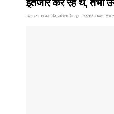
इंतजार कर रहे थे, तभी उन
14/05/26
in
उत्तराखंड
,
डोईवाला
,
देहरादून
Reading Time: 1min r