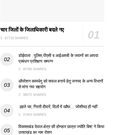
चार जिलों के जिलाधिकारी बदले गए
67718 SHARES
डोईवाला : पुलिस,पीएसी व आईआरबी के जवानों का आपदा
प्रबंधन प्रशिक्षण सम्पन्न
45786 SHARES
ऑपरेशन कामधेनु को सफल बनाये हेतु जनपद के अन्य विभागों
से मांगा गया सहयोग
38072 SHARES
ढहते घर, गिरती दीवारें, दिलों में खौफ… जोशीमठ ही नहीं
37453 SHARES
विकासखंड देवाल क्षेत्र की होनहार छात्रा ज्योति बिष्ट ने किया
उत्तराखंड का नाम रोशन