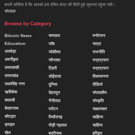
हमारी कोशिश है कि आपको इस वंचित क्षेत्र की छिपी हुई सूचनाएं पहुंचा सकें।
संपादक
Browse by Category
Bitcoin News
चम्पावत
मनोरंजन
Education
जॉब
यात्रा
अल्मोड़ा
जोशीमठ
राजनीति
अवर्गीकृत
जौनसार
रुद्रप्रयाग
उत्तरकाशी
टिहरी
रुद्रप्रयाग
उत्तराखंड
डोईवाला
विकासनगर
उधमसिंह नगर
दुनिया
वीडियो
ऋषिकेश
देहरादून
संपादकीय
कालसी
नैनीताल
संस्कृति
केदारनाथ
पर्यटन
साक्षात्कार
कोटद्वार
पिथौरागढ़
साहित्य
क्राइम
पौड़ी गढ़वाल
साहिया
खेल
बद्रीनाथ
हरिद्वार