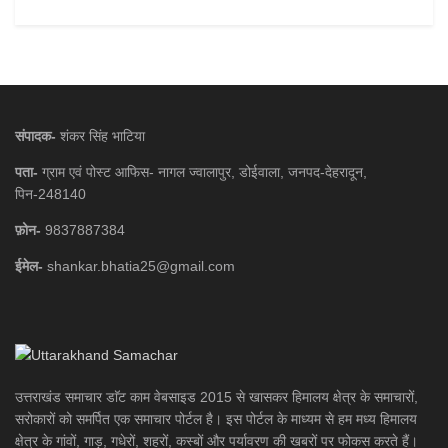
संपादक-
शंकर सिंह भाटिया
पता-
ग्राम एवं पोस्ट आफिस- नागल ज्वालापुर, डोईवाला, जनपद-देहरादून,
पिन-248140
फ़ोन-
9837887384
ईमेल-
shankar.bhatia25@gmail.com
उत्तराखंड समाचार डाॅट काम वेबसाइड 2015 से खासकर हिमालय क्षेत्र के समाचारों,
सरोकारों को समर्पित एक समाचार पोर्टल है। इस पोर्टल के माध्यम से हम मध्य हिमालय
क्षेत्र के गांवों, गाड़, गधेरों, शहरों, कस्बों और पर्यावरण की खबरों पर फोकस करते हैं।